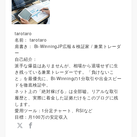
tarotaro
名前： tarotaro
肩書き： Bi-WinningJP広報＆検証家 / 兼業トレーダ
ー
自己紹介：
派手な爆益はありませんが、相場から退場せずに生
き残っている兼業トレーダーです。「負けないこ
と」を最優先に、Bi-Winningの1分取引や出金スピー
ドを徹底検証中。
ネット上の「絶対稼げる」は全部嘘。リアルな取引
履歴と、実際に着金した証拠だけをこのブログに残
します。
愛用ツール：1分足チャート、RSIなど
目標：月100万の安定収入